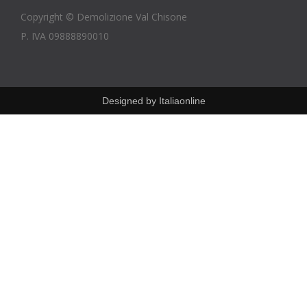
Copyright © Demolizione Val Chisone
P. IVA 09888890010
Designed by
Italiaonline